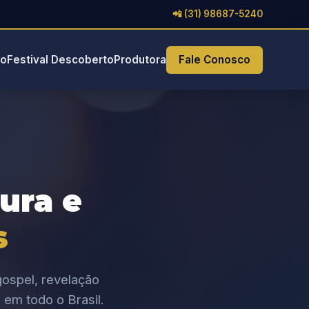
📲 (31) 98687-5240
io
Festival Descoberto
Produtora
Fale Conosco
tura e
s
ospel, revelação
 em todo o Brasil.