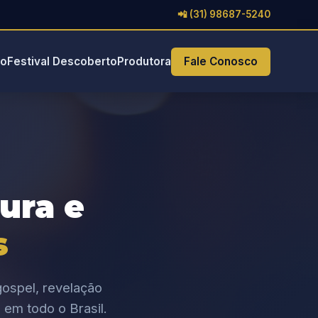
📲 (31) 98687-5240
io
Festival Descoberto
Produtora
Fale Conosco
tura e
s
ospel, revelação
 em todo o Brasil.