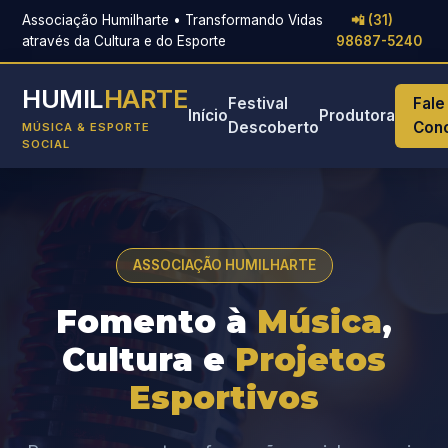
Associação Humilharte • Transformando Vidas
📲 (31)
através da Cultura e do Esporte
98687-5240
HUMIL
HARTE
Festival
Fale
Início
Produtora
Descoberto
Con
MÚSICA & ESPORTE
SOCIAL
ASSOCIAÇÃO HUMILHARTE
Fomento à
Música
,
Cultura e
Projetos
Esportivos