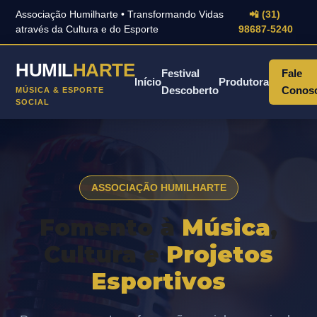
Associação Humilharte • Transformando Vidas
📲 (31)
através da Cultura e do Esporte
98687-5240
HUMIL
HARTE
Festival
Fale
Início
Produtora
Descoberto
Conos
MÚSICA & ESPORTE
SOCIAL
ASSOCIAÇÃO HUMILHARTE
Fomento à
Música
,
Cultura e
Projetos
Esportivos