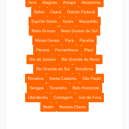
Acre
Alagoas
Amapá
Amazonas
Bahia
Ceará
Distrito Federal
Espírito Santo
Goiás
Maranhão
Mato Grosso
Mato Grosso do Sul
Minas Gerais
Pará
Paraíba
Paraná
Pernambuco
Piauí
Rio de Janeiro
Rio Grande do Norte
Rio Grande do Sul
Rondônia
Roraima
Santa Catarina
São Paulo
Sergipe
Tocantins
Belo Horizonte
Uberlândia
Contagem
Juiz de Fora
Betim
Montes Claros