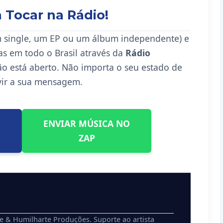
 Tocar na Rádio!
m single, um EP ou um álbum independente) e
as em todo o Brasil através da
Rádio
ção está aberto. Não importa o seu estado de
vir a sua mensagem.
ENVIAR MÚSICA NO
ZAP
e & Humilharte Produções. Suporte ao artista