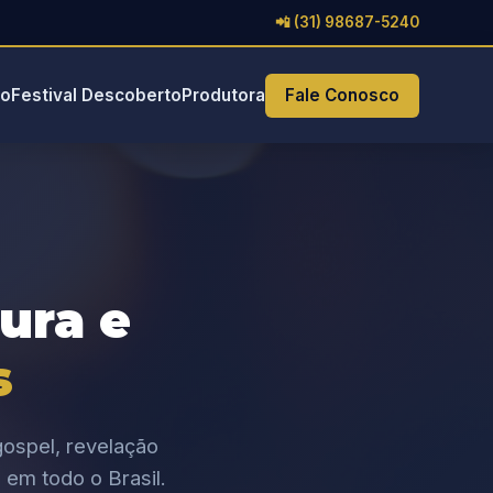
📲 (31) 98687-5240
io
Festival Descoberto
Produtora
Fale Conosco
tura e
s
ospel, revelação
 em todo o Brasil.