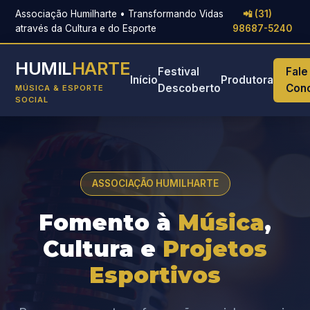
Associação Humilharte • Transformando Vidas
📲 (31)
através da Cultura e do Esporte
98687-5240
HUMIL
HARTE
Festival
Fale
Início
Produtora
Descoberto
Con
MÚSICA & ESPORTE
SOCIAL
ASSOCIAÇÃO HUMILHARTE
Fomento à
Música
,
Cultura e
Projetos
Esportivos